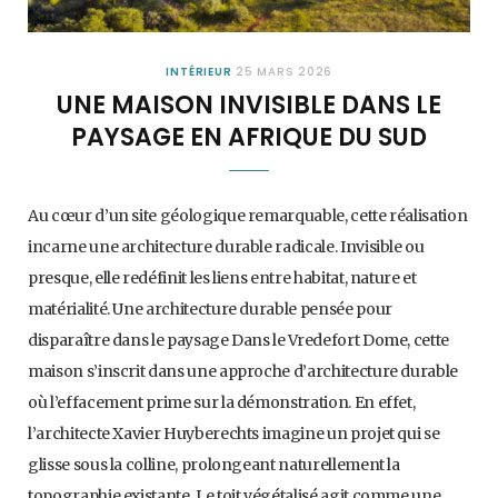
INTÉRIEUR
25 MARS 2026
UNE MAISON INVISIBLE DANS LE
PAYSAGE EN AFRIQUE DU SUD
Au cœur d’un site géologique remarquable, cette réalisation
incarne une architecture durable radicale. Invisible ou
presque, elle redéfinit les liens entre habitat, nature et
matérialité. Une architecture durable pensée pour
disparaître dans le paysage Dans le Vredefort Dome, cette
maison s’inscrit dans une approche d’architecture durable
où l’effacement prime sur la démonstration. En effet,
l’architecte Xavier Huyberechts imagine un projet qui se
glisse sous la colline, prolongeant naturellement la
topographie existante. Le toit végétalisé agit comme une