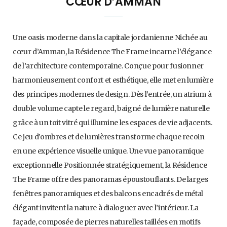
CŒUR D’AMMAN
Une oasis moderne dans la capitale jordanienne Nichée au
cœur d’Amman, la Résidence The Frame incarne l’élégance
de l’architecture contemporaine. Conçue pour fusionner
harmonieusement confort et esthétique, elle met en lumière
des principes modernes de design. Dès l’entrée, un atrium à
double volume capte le regard, baigné de lumière naturelle
grâce à un toit vitré qui illumine les espaces de vie adjacents.
Ce jeu d’ombres et de lumières transforme chaque recoin
en une expérience visuelle unique. Une vue panoramique
exceptionnelle Positionnée stratégiquement, la Résidence
The Frame offre des panoramas époustouflants. De larges
fenêtres panoramiques et des balcons encadrés de métal
élégant invitent la nature à dialoguer avec l’intérieur. La
façade, composée de pierres naturelles taillées en motifs