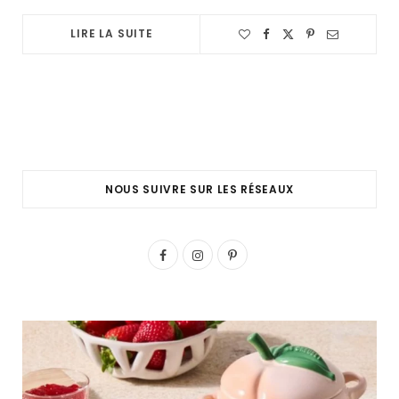
LIRE LA SUITE
NOUS SUIVRE SUR LES RÉSEAUX
F
I
P
a
n
i
c
s
n
e
t
t
b
a
e