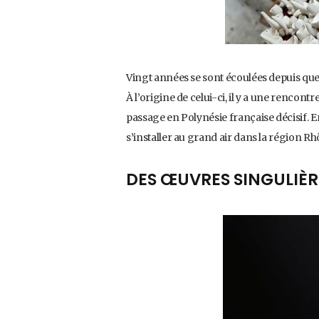
Vingt années se sont écoulées depuis que 
À l’origine de celui-ci, il y a une rencon
passage en Polynésie française décisif. En
s’installer au grand air dans la région R
DES ŒUVRES SINGULIÈR