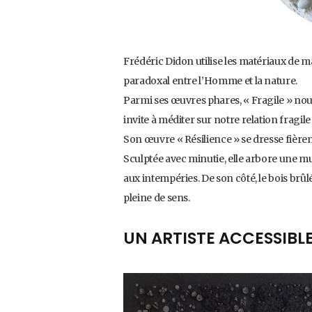
Frédéric Didon utilise les matériaux de mani
paradoxal entre l’Homme et la nature.
Parmi ses œuvres phares, « Fragile » nous
invite à méditer sur notre relation fragile
Son œuvre « Résilience » se dresse fière
Sculptée avec minutie, elle arbore une mu
aux intempéries. De son côté, le bois brûl
pleine de sens.
UN ARTISTE ACCESSIBL