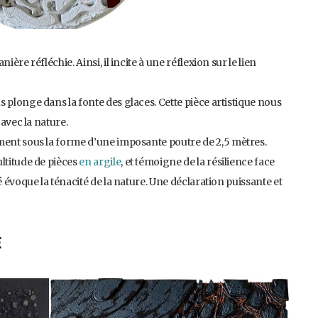
ère réfléchie. Ainsi, il incite à une réflexion sur le lien
 plonge dans la fonte des glaces. Cette pièce artistique nous
 avec la nature.
ment sous la forme d’une imposante poutre de 2,5 mètres.
ltitude de pièces
en argile
, et témoigne de la résilience face
é évoque la ténacité de la nature. Une déclaration puissante et
E