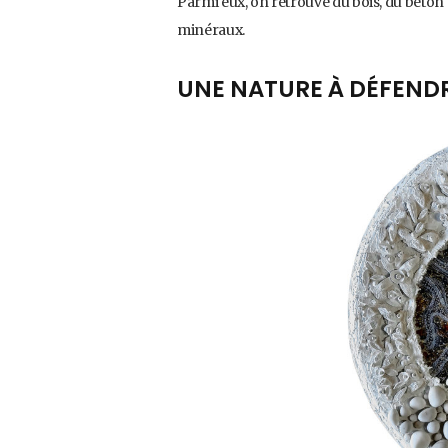
Parmi eux, on retrouve du bois, du béton 
minéraux.
UNE NATURE À DÉFEND