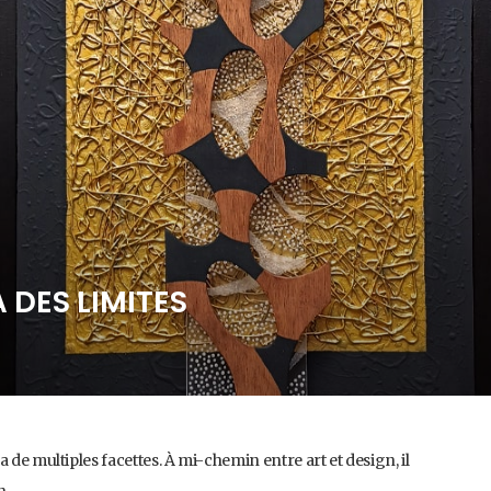
 DES LIMITES
 de multiples facettes. À mi-chemin entre art et design, il
n.