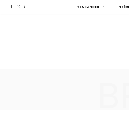
F
I
P
TENDANCES
INTÉR
a
n
i
c
s
n
e
t
t
b
a
e
B
o
g
r
o
r
e
k
a
s
m
t