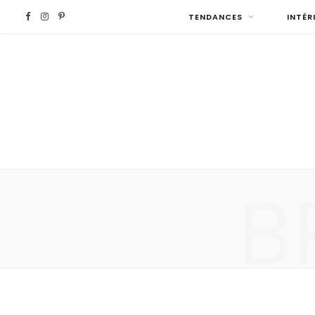
F
I
P
TENDANCES
INTÉR
a
n
i
c
s
n
e
t
t
b
a
e
B
o
g
r
o
r
e
k
a
s
m
t