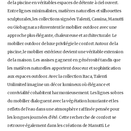
de la piscine en véritables espaces de détente à ciel ouvert.
Entre lignes minimalistes, matières naturelles et silhouettes
sculpturales, les collections signées Talenti, Cassina, Manutti
ou Giobagnara réinventent le mobilier outdoor avec une
approche plus élégante, chaleureuse et architecturale. Le
mobilier outdoor de luxe privilégie le confort Autour de la
piscine, le mobilier extérieur devient une véritable extension
de la maison. Les assises gagnent en générosité tandis que
les matières naturelles apportent douceur et sophistication
aux espaces outdoor. Avec la collection Itaca, Talenti
Unlimited imagine un décor lumineux où élégance et
convivialité cohabitent harmonieusement. Les lignes sobres
du mobilier dialoguent avec la végétation luxuriante et les
reflets de l’eau dans une atmosphère raffinée pensée pour
les longues journées d’été. Cette recherche de confort se
retrouve également dans les créations de Manutti. Le