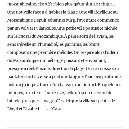
mozambicaine, elle offre bien plus qu’un simple refuge…
Une nouvelle façon d’habiter la plage. Une villa idyllique au
Mozambique Depuis Johannesburg, l’aventure commence
par un vol vers Vilanculos, une petite ville portuaire nichée
sur le littoral du Mozambique. À peine sorti de l’avion, les
sens s’éveillent : l’humidité, les parfums, les bruits
composent une première mélodie. On respire alors l’odeur
du Mozambique, un mélange puissant et envoûtant,
presque irréel. Ensuite, direction la plage. On retrousse son
pantalon, on traverse à pied une langue d’eau peu profonde,
puis on grimpe à bord d’un bateau traditionnel. En quelques
minutes, on atteint l’autre rive, celle où la nature semble
intacte, presque sauvage. C’est ici que la villa sur pilotis de
Lloyd et Elizabeth — la “Casa…