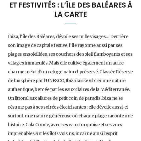
ET FESTIVITÉS : L’ÎLE DES BALÉARES À
LA CARTE
Ibiza, l’île des Baléares, dévoile ses mille visages… Derrière
son image de capitale festive, l’île rayonne aussi par ses
plages ensoleillées, ses couchers de soleil flamboyants et ses
villages immaculés. Mais elle cultive également un autre
charme : celui d’un refuge naturel préservé. Classée Réserve
de biosphère par l’UNESCO, Ibiza laisse vibrer une nature
authentique, bercée par les eaux claires de la Méditerranée.
Un littoral aux allures de petit coin de paradis Ibiza ne se
résume pas à ses soirées électrisantes : elle dévoile aussi, et
surtout, une nature généreuse où chaque plage raconte une
histoire. Cala Comte, avec ses eaux turquoise et ses vues
imprenables sur les îlots voisins, incarne ainsi l’esprit