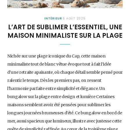
INTÉRIEUR
6 AOÛT 2025
L’ART DE SUBLIMER L’ESSENTIEL, UNE
MAISON MINIMALISTE SUR LA PLAGE
Nichée sur une plage iconique du Cap, cette maison
minimaliste tout de blanc vêtue évoque tout à fait l’idée
d’une retraite apaisante, où chaque détail semble pensé pour
ralentir le temps. Dès les premiers pas, on ressent
l’harmonie parfaite entre simplicité et élégance. Un
bungalow sur la plage entre design et lumière Certaines
maisons semblent avoir été pensées pour sublimer les
longues journées brumeuses d’été. Ce bungalow en bord de
mer, aussi spacieux que lumineux, illustre avec justesse cette
quête de simplicité raffinée. Au cœur de la troisième plage