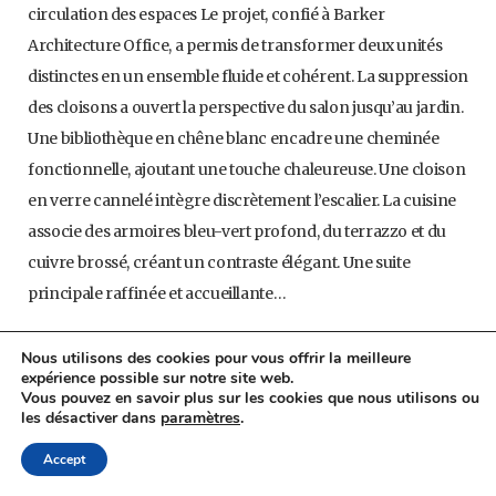
circulation des espaces Le projet, confié à Barker
Architecture Office, a permis de transformer deux unités
distinctes en un ensemble fluide et cohérent. La suppression
des cloisons a ouvert la perspective du salon jusqu’au jardin.
Une bibliothèque en chêne blanc encadre une cheminée
fonctionnelle, ajoutant une touche chaleureuse. Une cloison
en verre cannelé intègre discrètement l’escalier. La cuisine
associe des armoires bleu-vert profond, du terrazzo et du
cuivre brossé, créant un contraste élégant. Une suite
principale raffinée et accueillante…
Nous utilisons des cookies pour vous offrir la meilleure
expérience possible sur notre site web.
LIRE LA SUITE
Vous pouvez en savoir plus sur les cookies que nous utilisons ou
les désactiver dans
paramètres
.
Accept