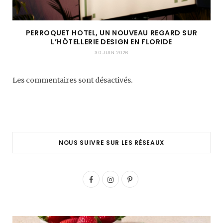
PERROQUET HOTEL, UN NOUVEAU REGARD SUR
L’HÔTELLERIE DESIGN EN FLORIDE
30 JUIN 2026
Les commentaires sont désactivés.
NOUS SUIVRE SUR LES RÉSEAUX
F
I
P
a
n
i
c
s
n