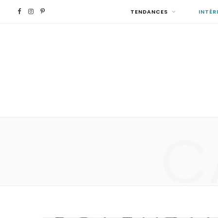
F
I
P
TENDANCES
INTÉR
a
n
i
c
s
n
e
t
t
b
a
e
C
o
g
r
o
r
e
k
a
s
m
t