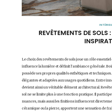
INTÉRIE
REVÊTEMENTS DE SOLS 
INSPIRA
Le choix des revêtements de sols joue un rôle essentiel 
influence la lumière et définit l’ambiance générale. Boi
possède ses propres qualités esthétiques et techniques.
élégantes et adaptées aux usages quotidiens. Entre inno
devient ainsi un véritable élément architectural. Revê
sol ne se limite plus à une fonction pratique. Il particip
nuances, mais aussi les finitions influencent directem
céramique ou la pierre, apportent une sensation de fraî