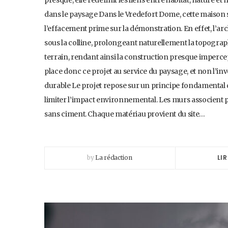
presque, elle redéfinit les liens entre habitat, nature e
dans le paysage Dans le Vredefort Dome, cette maison 
l’effacement prime sur la démonstration. En effet, l’ar
sous la colline, prolongeant naturellement la topograph
terrain, rendant ainsi la construction presque impercept
place donc ce projet au service du paysage, et non l’i
durable Le projet repose sur un principe fondamental de 
limiter l’impact environnemental. Les murs associent p
sans ciment. Chaque matériau provient du site…
LIR
by
La rédaction