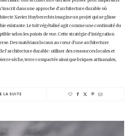
t matérialité. Une architecture durable pensée pour disparaître
s’inscrit dans une approche d’architecture durable où
chitecte Xavier Huyberechts imagine un projet qui se glisse
ie existante. Le toit végétalisé agit comme une continuité du
ible selon les points de vue. Cette stratégie d’intégration
nverse. Des matériaux locaux au cœur d’une architecture
l’architecture durable : utiliser des ressources locales et
ierre sèche, terre compactée ainsi que briques artisanales,
E LA SUITE