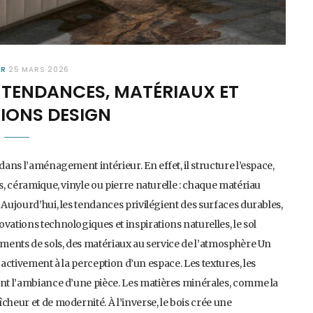
UR
25 MARS 2026
: TENDANCES, MATÉRIAUX ET
TIONS DESIGN
dans l’aménagement intérieur. En effet, il structure l’espace,
s, céramique, vinyle ou pierre naturelle : chaque matériau
 Aujourd’hui, les tendances privilégient des surfaces durables,
vations technologiques et inspirations naturelles, le sol
tements de sols, des matériaux au service de l’atmosphère Un
e activement à la perception d’un espace. Les textures, les
ent l’ambiance d’une pièce. Les matières minérales, comme la
cheur et de modernité. À l’inverse, le bois crée une