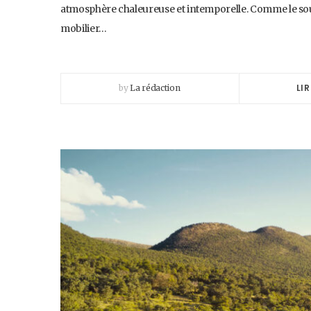
atmosphère chaleureuse et intemporelle. Comme le soulig
mobilier…
LIR
by
La rédaction