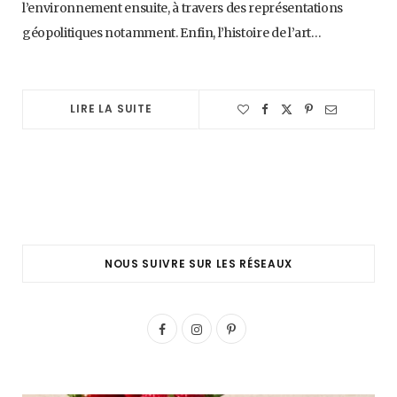
l’environnement ensuite, à travers des représentations
géopolitiques notamment. Enfin, l’histoire de l’art…
LIRE LA SUITE
NOUS SUIVRE SUR LES RÉSEAUX
F
I
P
a
n
i
c
s
n