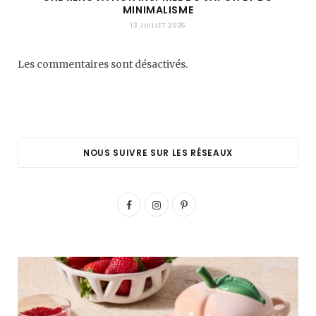
MINIMALISME
13 JUILLET 2026
Les commentaires sont désactivés.
NOUS SUIVRE SUR LES RÉSEAUX
F
I
P
a
n
i
c
s
n
e
t
t
b
a
e