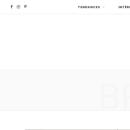
F
I
P
TENDANCES
INTÉR
a
n
i
c
s
n
e
t
t
b
a
e
B
o
g
r
o
r
e
k
a
s
m
t