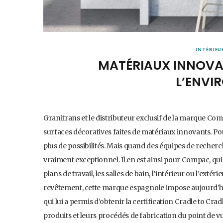
INTÉRIEU
MATÉRIAUX INNOVA
L’ENVI
Granitrans et le distributeur exclusif de la marque Co
surfaces décoratives faites de matériaux innovants. Pour
plus de possibilités. Mais quand des équipes de recherch
vraiment exceptionnel. Il en est ainsi pour Compac, qui
plans de travail, les salles de bain, l’intérieur ou l’ext
revêtement, cette marque espagnole impose aujourd’hui
qui lui a permis d’obtenir la certification Cradle to C
produits et leurs procédés de fabrication du point de vu