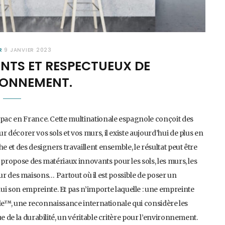
R
9 JANVIER 2023
NTS ET RESPECTUEUX DE
RONNEMENT.
mpac en France. Cette multinationale espagnole conçoit des
 décorer vos sols et vos murs, il existe aujourd’hui de plus en
e et des designers travaillent ensemble, le résultat peut être
 propose des matériaux innovants pour les sols, les murs, les
érieur des maisons… Partout où il est possible de poser un
 son empreinte. Et pas n’importe laquelle : une empreinte
radle™, une reconnaissance internationale qui considère les
e de la durabilité, un véritable critère pour l’environnement.