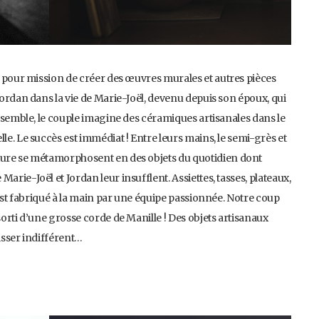
né pour mission de créer des œuvres murales et autres pièces
 Jordan dans la vie de Marie-Joël, devenu depuis son époux, qui
 Ensemble, le couple imagine des céramiques artisanales dans le
le. Le succès est immédiat ! Entre leurs mains, le semi-grès et
ature se métamorphosent en des objets du quotidien dont
arie-Joël et Jordan leur insufflent. Assiettes, tasses, plateaux,
t est fabriqué à la main par une équipe passionnée. Notre coup
sorti d’une grosse corde de Manille ! Des objets artisanaux
isser indifférent…