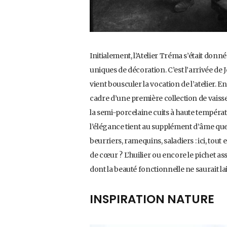
Initialement, l’Atelier Tréma s’était don
uniques de décoration. C’est l’arrivée de
vient bousculer la vocation de l’atelier.
cadre d’une première collection de vaissel
la semi-porcelaine cuits à haute tempér
l’élégance tient au supplément d’âme que M
beurriers, ramequins, saladiers : ici, tou
de cœur ? L’huilier ou encore le pichet as
dont la beauté fonctionnelle ne saurait la
INSPIRATION NATURE