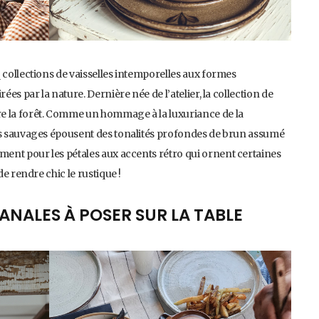
 collections de vaisselles intemporelles aux formes
ées par la nature. Dernière née de l’atelier, la collection de
e la forêt. Comme un hommage à la luxuriance de la
iles sauvages épousent des tonalités profondes de brun assumé
ment pour les pétales aux accents rétro qui ornent certaines
de rendre chic le rustique !
ANALES À POSER SUR LA TABLE