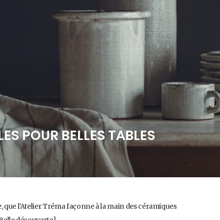
ES POUR BELLES TABLES
e, que l’Atelier Tréma façonne à la main des céramiques
 Belle découverte !