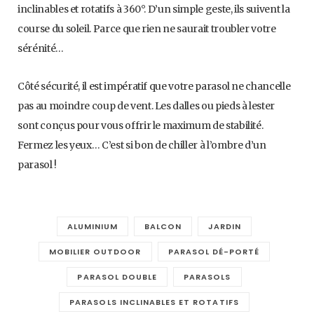
inclinables et rotatifs à 360°. D’un simple geste, ils suivent la
course du soleil. Parce que rien ne saurait troubler votre
sérénité…
Côté sécurité, il est impératif que votre parasol ne chancelle
pas au moindre coup de vent. Les dalles ou pieds à lester
sont conçus pour vous offrir le maximum de stabilité.
Fermez les yeux… C’est si bon de chiller à l’ombre d’un
parasol !
ALUMINIUM
BALCON
JARDIN
MOBILIER OUTDOOR
PARASOL DÉ-PORTÉ
PARASOL DOUBLE
PARASOLS
PARASOLS INCLINABLES ET ROTATIFS