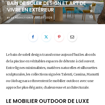
BAIN DE SOLEIL DESIGN ET ART DE
VIVRE EN EXTÉRIEUR
BY
LA RÉDACTION
6 JUILLET 2026
Le bain de soleil design transforme aujourd’hui les abords
de la piscine en véritables espaces de détente à ciel ouvert.
Entre lignes minimalistes, matières naturelles et silhouettes
sculpturales, les collections signées Talenti, Cassina, Manutti
ou Giobagnara réinventent le mobilier outdoor avec une
approche plus élégante, chaleureuse et architecturale.
LE MOBILIER OUTDOOR DE LUXE