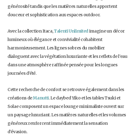
générosité tandis que les matières naturelles apportent
douceur et sophistication aux espaces outdoor.
Avec la collection Itaca,
Talenti Unlimited
imagine un décor
lumineux où élégance et convivialité cohabitent
harmonieusement. Les lignes sobres du mobilier
dialoguent avec la végétation luxuriante et les reflets de l’eau
dans une atmosphère raffinée pensée pour les longues
journées d’été.
Cette recherche de confort se retrouve également dans les
créations de
Manutti
. Le daybed Yiko et les tables Tsuki et
Solae composent un espace lounge minimaliste ouvert sur
un paysage luxuriant. Les matières naturelles et les volumes
généreux renforcent immédiatement la sensation
d’évasion.