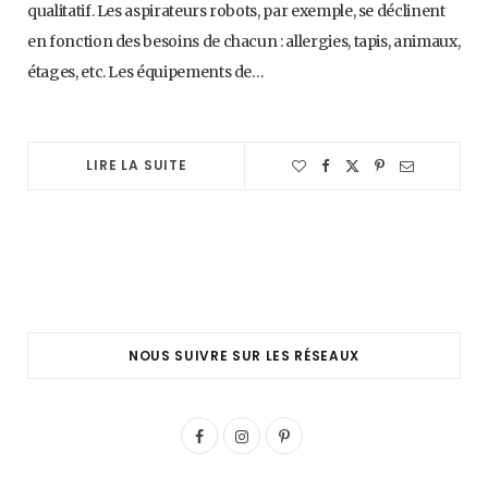
qualitatif. Les aspirateurs robots, par exemple, se déclinent
en fonction des besoins de chacun : allergies, tapis, animaux,
étages, etc. Les équipements de…
LIRE LA SUITE
NOUS SUIVRE SUR LES RÉSEAUX
F
I
P
a
n
i