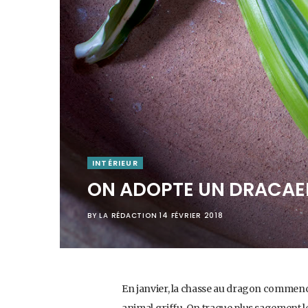
INTÉRIEUR
ON ADOPTE UN DRACAEN
BY
LA RÉDACTION
14 FÉVRIER 2018
En janvier, la chasse au dragon commenc
animal griffu. On traque plus sagement l