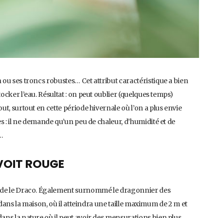
ou ses troncs robustes… Cet attribut caractéristique a bien
cker l’eau. Résultat : on peut oublier (quelques temps)
t, surtout en cette période hivernale où l’on a plus envie
s : il ne demande qu’un peu de chaleur, d’humidité et de
…
 VOIT ROUGE
nde le Draco. Également surnommé le dragonnier des
 dans la maison, où il atteindra une taille maximum de 2 m et
ns la nature où il peut avoir des mensurations bien plus