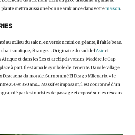
tte plante mettra aussi une bonne ambiance dans votre
maison
.
IES
té au milieu du salon, en version mini ou géante, il fait le beau.
ge, charismatique, étrange … Originaire du sud de l’
Asie
et
 Afrique et dans les îles et archipels voisins, Madère, le Cap
place à part. Il est ainsi le symbole de Tenerife. Dans le village
vieux Dracaena du monde. Surnommé El Drago Milenario, « le
ntre 250 et 350 ans… Massif et imposant, il est couronné d’un
otographié par les touristes de passage et exposé sur les réseaux