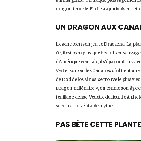
dragon femelle. Facile à apprivoiser, ce
UN DRAGON AUX CANAR
Il cache bien son jeu ce Dracaena. Là, plan
Or, il est bien plus que beau. Il est sauva
d’Amérique centrale, il s’épanouit aussi en
Vert et surtout les Canaries où il tient une 
de Icod de los Vinos, se trouve le plus 
Dragon millénaire », on estime son âge e
feuillage dense. Vedette du lieu, il est ph
sociaux. Un véritable mythe !
PAS BÊTE CETTE PLANTE