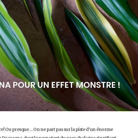
A POUR UN EFFET MONSTRE !
e! Ou presque… On ne part pas sur la piste d’un énorme
e Dracaena, dont le nom vient du grec drakaina signifiant