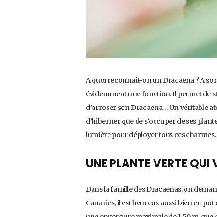
A quoi reconnaît-on un Dracaena ? A son 
évidemment une fonction. Il permet de sto
d’arroser son Dracaena… Un véritable atou
d’hiberner que de s’occuper de ses plante
lumière pour déployer tous ces charmes
UNE PLANTE VERTE QUI
Dans la famille des Dracaenas, on dema
Canaries, il est heureux aussi bien en pot
une envergure maximale de 1,50 m, que da