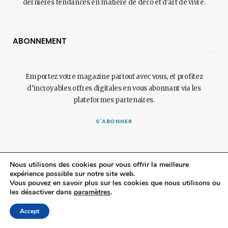
dernières tendances en matière de déco et d'art de vivre.
ABONNEMENT
Emportez votre magazine partout avec vous, et profitez
d’incroyables offres digitales en vous abonnant via les
plateformes partenaires.
S'ABONNER
DEVENIR ANNONCEUR
Nous utilisons des cookies pour vous offrir la meilleure
expérience possible sur notre site web.
Vous pouvez en savoir plus sur les cookies que nous utilisons ou
les désactiver dans
paramètres
.
Grâce à nos collaborations variées et à nos partenariats
stratégiques, nous offrons une visibilité exceptionnelle à nos
Accept
annonceurs, assurant ainsi le succès constant de nos