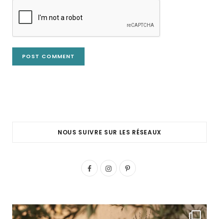
NOUS SUIVRE SUR LES RÉSEAUX
F
I
P
a
n
i
c
s
n
e
t
t