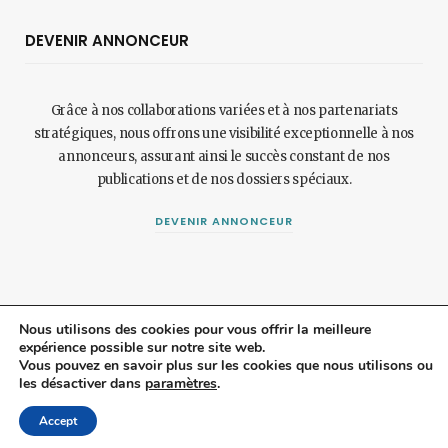
DEVENIR ANNONCEUR
Grâce à nos collaborations variées et à nos partenariats
stratégiques, nous offrons une visibilité exceptionnelle à nos
annonceurs, assurant ainsi le succès constant de nos
publications et de nos dossiers spéciaux.
DEVENIR ANNONCEUR
Nous utilisons des cookies pour vous offrir la meilleure
expérience possible sur notre site web.
Vous pouvez en savoir plus sur les cookies que nous utilisons ou
© 2024 Maisonetjardinmagazine.fr.
Mentions légales
et
politique de
les désactiver dans
paramètres
.
confidentialité
.
Top
Accept