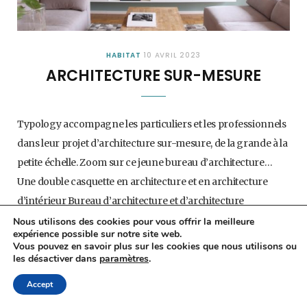
HABITAT
10 AVRIL 2023
ARCHITECTURE SUR-MESURE
Typology accompagne les particuliers et les professionnels
dans leur projet d’architecture sur-mesure, de la grande à la
petite échelle. Zoom sur ce jeune bureau d’architecture…
Une double casquette en architecture et en architecture
d’intérieur Bureau d’architecture et d’architecture
d’intérieur, Typology est le fruit de la rencontre de deux
Nous utilisons des cookies pour vous offrir la meilleure
expérience possible sur notre site web.
amis. Maxime Cerutti est architecte d’intérieur tandis que
Vous pouvez en savoir plus sur les cookies que nous utilisons ou
les désactiver dans
paramètres
.
Valentine Pillet est architecte. C’est à Carouge, aux portes de
Genève, que les deux compères se retrouvent. Ensemble, ils
Accept
entreprennent la rénovation d’une maison classée dans la