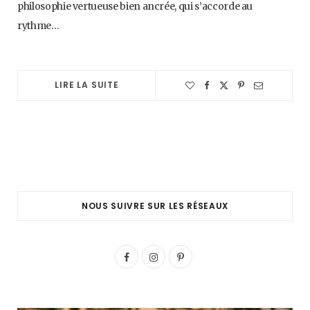
philosophie vertueuse bien ancrée, qui s’accorde au
rythme…
LIRE LA SUITE
NOUS SUIVRE SUR LES RÉSEAUX
F
I
P
a
n
i
c
s
n