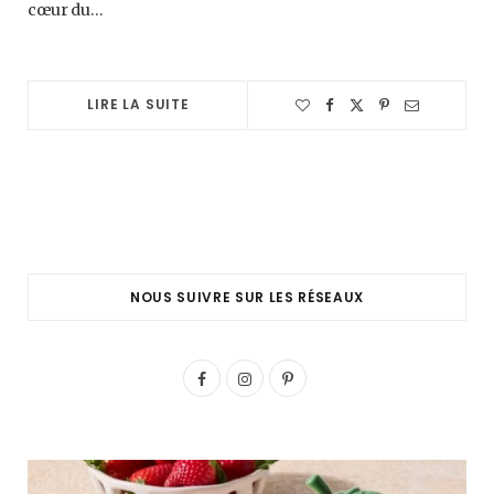
cœur du…
LIRE LA SUITE
NOUS SUIVRE SUR LES RÉSEAUX
F
I
P
a
n
i
c
s
n
e
t
t