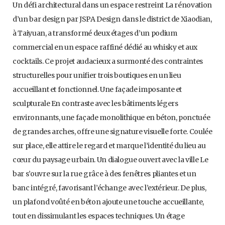
Un défi architectural dans un espace restreint La rénovation
d’un bar design par JSPA Design dans le district de Xiaodian,
à Taiyuan, a transformé deux étages d’un podium
commercial en un espace raffiné dédié au whisky et aux
cocktails. Ce projet audacieux a surmonté des contraintes
structurelles pour unifier trois boutiques en un lieu
accueillant et fonctionnel. Une façade imposante et
sculpturale En contraste avec les bâtiments légers
environnants, une façade monolithique en béton, ponctuée
de grandes arches, offre une signature visuelle forte. Coulée
sur place, elle attire le regard et marque l’identité du lieu au
cœur du paysage urbain. Un dialogue ouvert avec la ville Le
bar s’ouvre sur la rue grâce à des fenêtres pliantes et un
banc intégré, favorisant l’échange avec l’extérieur. De plus,
un plafond voûté en béton ajoute une touche accueillante,
tout en dissimulant les espaces techniques. Un étage