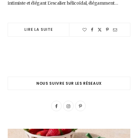
intimiste et élégant L’escalier hélicoïdal, élégamment…
LIRE LA SUITE
NOUS SUIVRE SUR LES RÉSEAUX
F
I
P
a
n
i
c
s
n
e
t
t