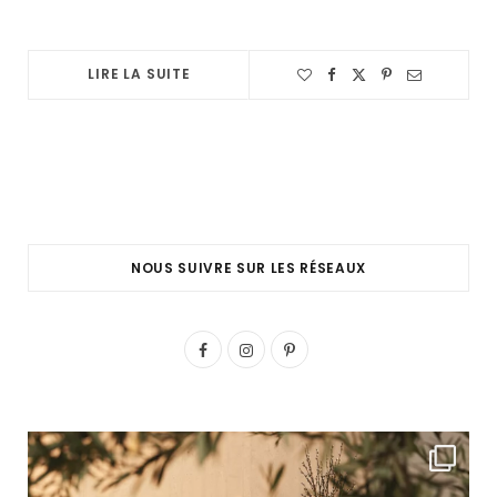
LIRE LA SUITE
NOUS SUIVRE SUR LES RÉSEAUX
F
I
P
a
n
i
c
s
n
e
t
t