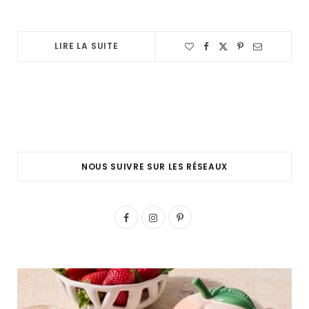
LIRE LA SUITE
NOUS SUIVRE SUR LES RÉSEAUX
F
I
P
a
n
i
c
s
n
e
t
t