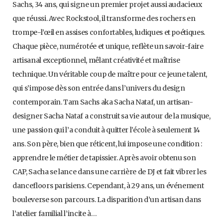
Sachs, 34 ans, qui signe un premier projet aussi audacieux
que réussi. Avec Rockstool, il transforme des rochers en
trompe-l’œil en assises confortables, ludiques et poétiques.
Chaque pièce, numérotée et unique, reflète un savoir-faire
artisanal exceptionnel, mêlant créativité et maîtrise
technique. Un véritable coup de maître pour ce jeune talent,
qui s’impose dès son entrée dans l’univers du design
contemporain. Tam Sachs aka Sacha Nataf, un artisan-
designer Sacha Nataf a construit sa vie autour de la musique,
une passion qui l’a conduit à quitter l’école à seulement 14
ans. Son père, bien que réticent, lui impose une condition :
apprendre le métier de tapissier. Après avoir obtenu son
CAP, Sacha se lance dans une carrière de DJ et fait vibrer les
dancefloors parisiens. Cependant, à 29 ans, un événement
bouleverse son parcours. La disparition d’un artisan dans
l’atelier familial l’incite à…