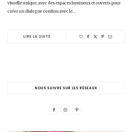
visuelle unique, avec des espaces lumineux et ouverts pour
créer un dialogue continu avec le…
LIRE LA SUITE
NOUS SUIVRE SUR LES RÉSEAUX
F
I
P
a
n
i
c
s
n