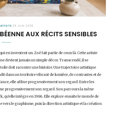
ARTISTE
25 JUIN 2026
IBÉENNE AUX RÉCITS SENSIBLES
qui en inventent un. Zoé fait partie de ceux-là. Cette artiste
e devient jamais un simple décor. Transcendé, il se
oile doit raconter une histoire. Une trajectoire artistique
t dans un territoire vibrant de lumière, de contrastes et de
fance, elle affine progressivement son regard. Entre les
affine progressivement son regard. Son parcours la mène
, qu’elle intègre en 1986. Elle explore ensuite le monde de
e vers le graphisme, puis la direction artistique et la création