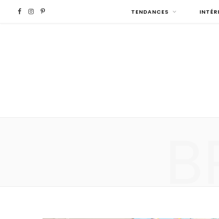
F
I
P
TENDANCES
INTÉR
a
n
i
c
s
n
e
t
t
b
a
e
B
o
g
r
o
r
e
k
a
s
m
t