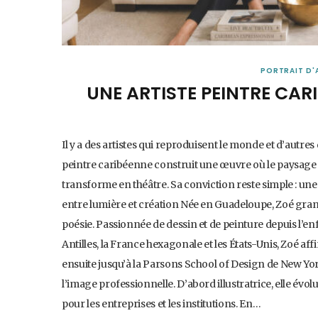
PORTRAIT D'
UNE ARTISTE PEINTRE CAR
Il y a des artistes qui reproduisent le monde et d’autres 
peintre caribéenne construit une œuvre où le paysage n
transforme en théâtre. Sa conviction reste simple : une t
entre lumière et création Née en Guadeloupe, Zoé grandi
poésie. Passionnée de dessin et de peinture depuis l’en
Antilles, la France hexagonale et les États-Unis, Zoé 
ensuite jusqu’à la Parsons School of Design de New York
l’image professionnelle. D’abord illustratrice, elle évolu
pour les entreprises et les institutions. En…