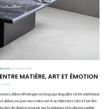
ARTISTE
26 MARS 2026
ENTRE MATIÈRE, ART ET ÉMOTION
 Meryam Lahlou développe un langage singulier où les matériaux
ahlou, un parcours entre art et architecture Liée à l’art dès
ctive du design nourrie par la peinture et la photographie.