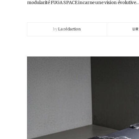
modularité FUGA SPACE incarne une vision évolutive
LIR
by
La rédaction