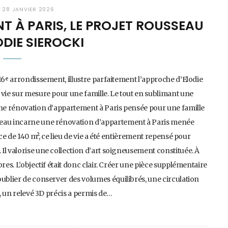
R
28 JANVIER 2026
 À PARIS, LE PROJET ROUSSEAU
ODIE SIEROCKI
16ᵉ arrondissement, illustre parfaitement l’approche d’Elodie
 vie sur mesure pour une famille. Le tout en sublimant une
 Une rénovation d’appartement à Paris pensée pour une famille
seau incarne une rénovation d’appartement à Paris menée
ace de 140 m², ce lieu de vie a été entièrement repensé pour
Il valorise une collection d’art soigneusement constituée. À
res. L’objectif était donc clair. Créer une pièce supplémentaire
oublier de conserver des volumes équilibrés, une circulation
r, un relevé 3D précis a permis de…