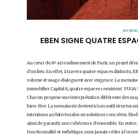
INTÉRIE
EBEN SIGNE QUATRE ESPA
Au cœur du 8ᵉ arrondissement de Paris, un projet dém
d’un lieu. En effet, à travers quatre espaces distincts
volume et usage dialoguent avec exigence. La menuise
immobilier Capital 8, quatre espaces coexistent : FUG
Chacun propose une interprétation différente des usage
bien-être. La menuiserie devient ici un outil structuran
intentions architecturales en solutions concrètes. Étu
ainsi de garantir une cohérence d’ensemble. En outre, 
fonctionnalité et esthétique, sans jamais céder à l’orn