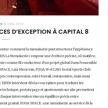
UR
15 AVRIL 2026
CES D’EXCEPTION À CAPITAL 8
ontre comment la menuiserie peut structurer l’expérience
, EBEN La Menuiserie compose une écriture précise, où matière,
rie comme fil conducteur d’un projet global Dans l’ensemble
A SPACE, Laïa Monceau, FUGA W et LMG Social Sports Club.
s contemporains, entre travail, restauration, mais aussi
t. EBEN intervient dès la conception pour traduire les
de technique, prototypage et ajustements sur site permettent
chaque intervention vise un équilibre précis entre
ement gratuit. FUGA SPACE : une menuiserie au service de la