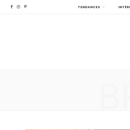
F
I
P
TENDANCES
INTÉR
a
n
i
c
s
n
e
t
t
b
a
e
B
o
g
r
o
r
e
k
a
s
m
t