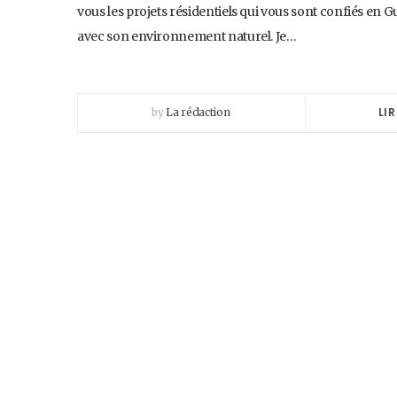
vous les projets résidentiels qui vous sont confiés en
avec son environnement naturel. Je…
LIR
by
La rédaction