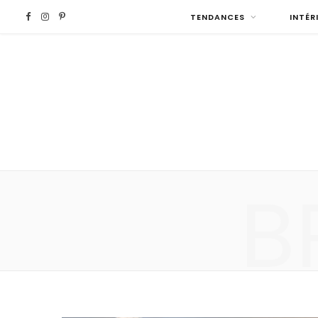
F
I
P
TENDANCES
INTÉR
a
n
i
c
s
n
e
t
t
b
a
e
B
o
g
r
o
r
e
k
a
s
m
t