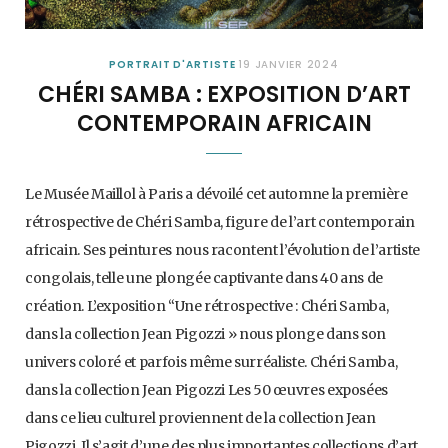
PORTRAIT D'ARTISTE
19 JANVIER 2024
CHÉRI SAMBA : EXPOSITION D’ART
CONTEMPORAIN AFRICAIN
Le Musée Maillol à Paris a dévoilé cet automne la première
rétrospective de Chéri Samba, figure de l’art contemporain
africain. Ses peintures nous racontent l’évolution de l’artiste
congolais, telle une plongée captivante dans 40 ans de
création. L’exposition “Une rétrospective : Chéri Samba,
dans la collection Jean Pigozzi » nous plonge dans son
univers coloré et parfois même surréaliste. Chéri Samba,
dans la collection Jean Pigozzi Les 50 œuvres exposées
dans ce lieu culturel proviennent de la collection Jean
Pigozzi. Il s’agit d’une des plus importantes collections d’art