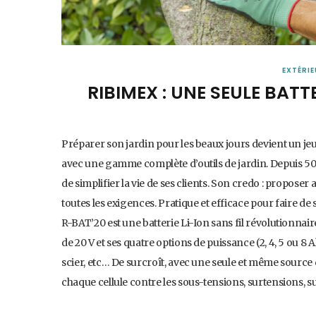
EXTÉRIE
RIBIMEX : UNE SEULE BATTE
Préparer son jardin pour les beaux jours devient un jeu
avec une gamme complète d’outils de jardin. Depuis 50 
de simplifier la vie de ses clients. Son credo : propo
toutes les exigences. Pratique et efficace pour faire de 
R-BAT’20 est une batterie Li-Ion sans fil révolutionnair
de 20 V et ses quatre options de puissance (2, 4, 5 ou 8 
scier, etc… De surcroît, avec une seule et même source
chaque cellule contre les sous-tensions, surtensions, 