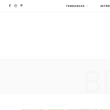
F
I
P
TENDANCES
INTÉR
a
n
i
c
s
n
e
t
t
b
a
e
B
o
g
r
o
r
e
k
a
s
m
t