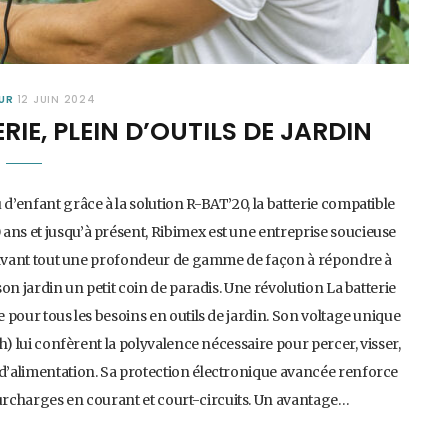
UR
12 JUIN 2024
RIE, PLEIN D’OUTILS DE JARDIN
 d’enfant grâce à la solution R-BAT’20, la batterie compatible
ans et jusqu’à présent, Ribimex est une entreprise soucieuse
ser avant tout une profondeur de gamme de façon à répondre à
son jardin un petit coin de paradis. Une révolution La batterie
e pour tous les besoins en outils de jardin. Son voltage unique
Ah) lui confèrent la polyvalence nécessaire pour percer, visser,
 d’alimentation. Sa protection électronique avancée renforce
surcharges en courant et court-circuits. Un avantage…