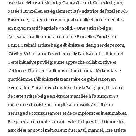
avec la célèbre artiste belge Laura Greindl. Cette designer,
basée à Bruxelles, est également la fondatrice de l’Atelier 365.
Ensemble, ils créent la remarquable collection de meubles
en noyer massif baptisée « Solid. » Une artiste belge :
l’artisanat traditionnel au cœur de Bruxelles Fondé par
Laura Greindl, artiste belge ébéniste et designer de renom,
l’Atelier 365 incarne l’excellence de l’artisanat traditionnel.
Cette initiative privilégie une approche collaborative et
s’efforce d’infuser traditions et fonctionnalité dans la vie
quotidienne. L’ébénisterie transmise de génération en
génération Enracinée dans le sud de la Belgique, l’histoire
de cette artiste belge est étroitement liée à l’artisanat. Sa
mère, une ébéniste accomplie, a transmis à sa fille un
héritage de connaissances et de compétences inestimables.
Elle place au cœur de son art les techniques traditionnelles,
associées au souci méticuleux du travail manuel. Une artiste