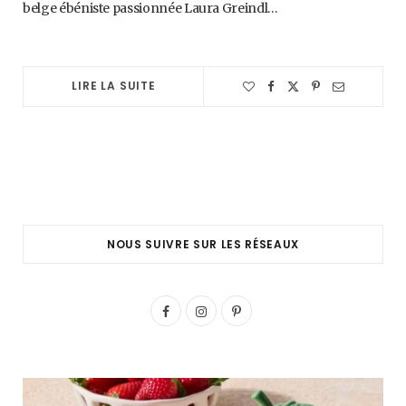
belge ébéniste passionnée Laura Greindl…
LIRE LA SUITE
NOUS SUIVRE SUR LES RÉSEAUX
F
I
P
a
n
i
c
s
n
e
t
t