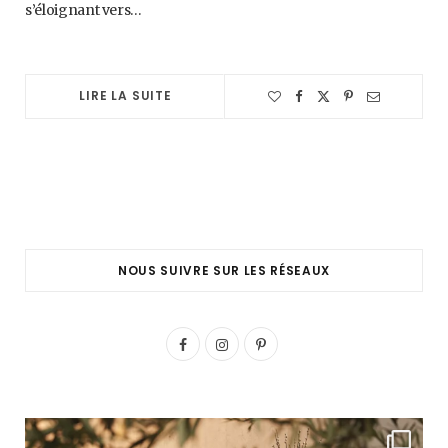
s’éloignant vers…
LIRE LA SUITE
NOUS SUIVRE SUR LES RÉSEAUX
F
I
P
a
n
i
c
s
n
e
t
t