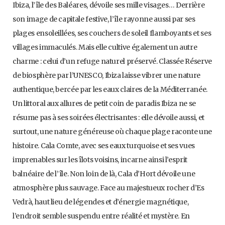
Ibiza, l’île des Baléares, dévoile ses mille visages… Derrière
son image de capitale festive, l’île rayonne aussi par ses
plages ensoleillées, ses couchers de soleil flamboyants et ses
villages immaculés. Mais elle cultive également un autre
charme : celui d’un refuge naturel préservé. Classée Réserve
de biosphère par l’UNESCO, Ibiza laisse vibrer une nature
authentique, bercée par les eaux claires de la Méditerranée.
Un littoral aux allures de petit coin de paradis Ibiza ne se
résume pas à ses soirées électrisantes : elle dévoile aussi, et
surtout, une nature généreuse où chaque plage raconte une
histoire. Cala Comte, avec ses eaux turquoise et ses vues
imprenables sur les îlots voisins, incarne ainsi l’esprit
balnéaire de l’île. Non loin de là, Cala d’Hort dévoile une
atmosphère plus sauvage. Face au majestueux rocher d’Es
Vedrà, haut lieu de légendes et d’énergie magnétique,
l’endroit semble suspendu entre réalité et mystère. En