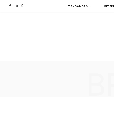
F
I
P
TENDANCES
INTÉR
a
n
i
c
s
n
e
t
t
b
a
e
B
o
g
r
o
r
e
k
a
s
m
t