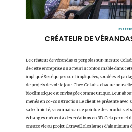
EXTÉRI
CRÉATEUR DE VÉRANDA
Le créateur de vérandas et pergolas sur-mesure Coladi
de cette entreprise un acteur incontournable dans cet 
impliqué Ses équipes sont impliquées, soudées et parta
de projets de voir le jour. Chez Coladis, chaque nouv
bioclimatique est envisagée comme unique. Leur abouti
menés en co-construction Le client se présente avec sa
sa technicité, sa connaissance pointue des produits et 
échanges mènent à des créations en 3D. Cela permet de v
ensuite vie au projet. Il travaille les lames d’aluminium