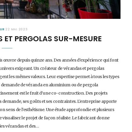
EUR
22 MAI 2023
S ET PERGOLAS SUR-MESURE
s œuvre depuis quinze ans. Des années d’expérience qui font
univers exigeant. Un créateur de vérandas et pergolas
gent les mêmes valeurs. Leur expertise permet à tous les types
elle demande de véranda en aluminium ou de pergola
ssement est le fruit d’une co-construction. Des projets
 demande, ses goûts et ses contraintes. L’entreprise apporte
son sens de l’esthétisme. Une étude approfondie et plusieurs
isualiser le projet de façon réaliste. Le fabricant donne
 des vérandas et des…