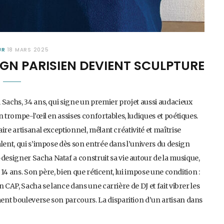
UR
18 MARS 2025
GN PARISIEN DEVIENT SCULPTURE
 Sachs, 34 ans, qui signe un premier projet aussi audacieux
n trompe-l’œil en assises confortables, ludiques et poétiques.
ire artisanal exceptionnel, mêlant créativité et maîtrise
lent, qui s’impose dès son entrée dans l’univers du design
esigner Sacha Nataf a construit sa vie autour de la musique,
 14 ans. Son père, bien que réticent, lui impose une condition :
 CAP, Sacha se lance dans une carrière de DJ et fait vibrer les
ent bouleverse son parcours. La disparition d’un artisan dans