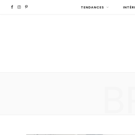
F
I
P
TENDANCES
INTÉR
a
n
i
c
s
n
e
t
t
b
a
e
B
o
g
r
o
r
e
k
a
s
m
t