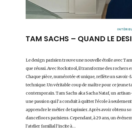
INTÉRIE
TAM SACHS – QUAND LE DESI
Le design parisien trouve une nouvelle étoile avec Tam
que réussi. Avec Rockstool, il transforme des rochers e
Chaque pièce, numérotée et unique, reflète un savoir-fa
technique. Un véritable coup de maître pour ce jeune ta
contemporain. Tam Sachs aka Sacha Nataf, un artisan-d
une passion qui l’a conduit à quitter l’école à seulement
apprendre le métier de tapissier. Après avoir obtenu son
dancefloors parisiens. Cependant, à 29 ans, un événem
l’atelier familial l’incite à…