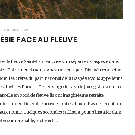
8 OCTOBRE 2025
ÉSIE FACE AU FLEUVE
t le fleuve Saint-Laurent, vivez un séjour en Gaspésie dans
ler. Entre mer et montagnes, un lieu à part Dix mètres à peine
loin, les crêtes du parc national de la Gaspésie vous appellent à
ges fluviales Panora. Ce lieu singulier a vu le jour grâce à quatre
rcelle en bord de fleuve, ils ont imaginé une retraite
te l’année. Dès votre arrivée, tout est fluide. Pas de réception,
e autonomie. Quelques secondes suffisent pour s’installer dans
et vue imprenable, tout y est.…