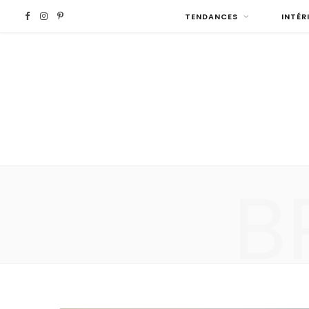
F
I
P
TENDANCES
INTÉR
a
n
i
c
s
n
e
t
t
b
a
e
B
o
g
r
o
r
e
k
a
s
m
t