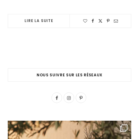
LIRE LA SUITE
NOUS SUIVRE SUR LES RÉSEAUX
F
I
P
a
n
i
c
s
n
e
t
t