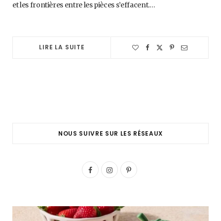
et les frontières entre les pièces s’effacent.…
LIRE LA SUITE
NOUS SUIVRE SUR LES RÉSEAUX
F
I
P
a
n
i
c
s
n
e
t
t