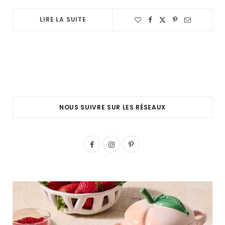
LIRE LA SUITE
NOUS SUIVRE SUR LES RÉSEAUX
F
I
P
a
n
i
c
s
n
e
t
t
b
a
e