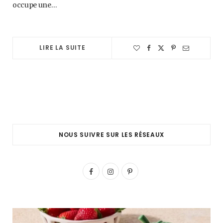
occupe une…
LIRE LA SUITE
NOUS SUIVRE SUR LES RÉSEAUX
F
I
P
a
n
i
c
s
n
e
t
t