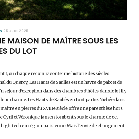
ON
25 JUIN 2025
NE MAISON DE MAÎTRE SOUS LES
ES DU LOT
it, ou chaque recoin raconte une histoire des siècles
l du Quercy, Les Hauts de Sauliès est un havre de paix et de
Un séjour d’exception dans des chambres d’hôtes dans le lot Il y
de leur charme. Les Hauts de Sauliès en font partie. Nichée dans
 maître en pierres du XVIIIe siècle offre une parenthèse hors
que Cyril et Véronique Jansen tombent sous le charme de cet
 la high-tech en région parisienne. Mais l’envie de changement