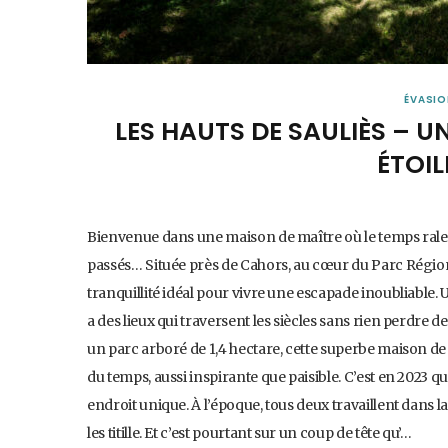
ÉVASI
LES HAUTS DE SAULIÈS – U
ÉTOIL
Bienvenue dans une maison de maître où le temps ralent
passés… Située près de Cahors, au cœur du Parc Régiona
tranquillité idéal pour vivre une escapade inoubliable. 
a des lieux qui traversent les siècles sans rien perdre 
un parc arboré de 1,4 hectare, cette superbe maison de
du temps, aussi inspirante que paisible. C’est en 2023 
endroit unique. À l’époque, tous deux travaillent dans
les titille. Et c’est pourtant sur un coup de tête qu’…