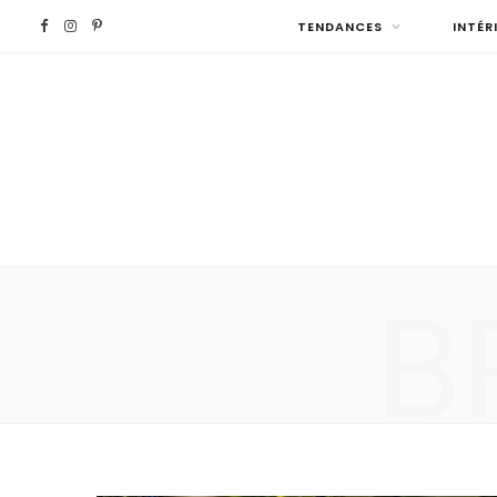
F
I
P
TENDANCES
INTÉR
a
n
i
c
s
n
e
t
t
b
a
e
B
o
g
r
o
r
e
k
a
s
m
t