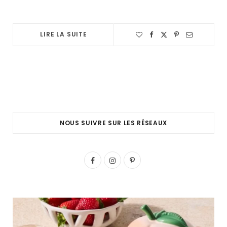
LIRE LA SUITE
NOUS SUIVRE SUR LES RÉSEAUX
F
I
P
a
n
i
c
s
n
e
t
t