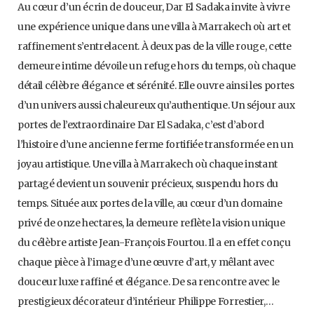
Au cœur d’un écrin de douceur, Dar El Sadaka invite à vivre
une expérience unique dans une villa à Marrakech où art et
raffinement s’entrelacent. À deux pas de la ville rouge, cette
demeure intime dévoile un refuge hors du temps, où chaque
détail célèbre élégance et sérénité. Elle ouvre ainsi les portes
d’un univers aussi chaleureux qu’authentique. Un séjour aux
portes de l’extraordinaire Dar El Sadaka, c’est d’abord
l’histoire d’une ancienne ferme fortifiée transformée en un
joyau artistique. Une villa à Marrakech où chaque instant
partagé devient un souvenir précieux, suspendu hors du
temps. Située aux portes de la ville, au cœur d’un domaine
privé de onze hectares, la demeure reflète la vision unique
du célèbre artiste Jean-François Fourtou. Il a en effet conçu
chaque pièce à l’image d’une œuvre d’art, y mêlant avec
douceur luxe raffiné et élégance. De sa rencontre avec le
prestigieux décorateur d’intérieur Philippe Forrestier,…