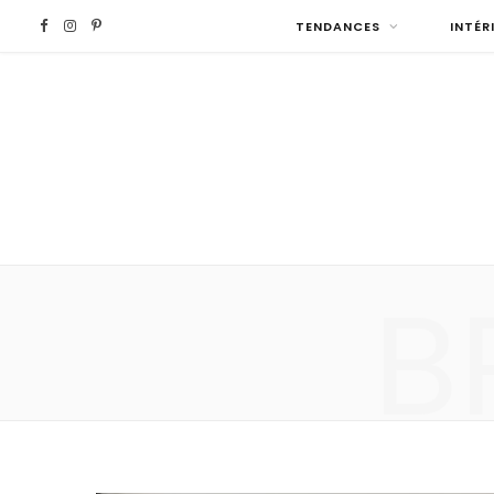
F
I
P
TENDANCES
INTÉR
a
n
i
c
s
n
e
t
t
b
a
e
B
o
g
r
o
r
e
k
a
s
m
t