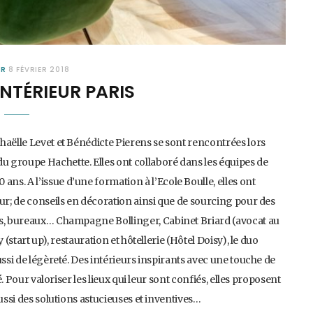
UR
8 FÉVRIER 2018
INTÉRIEUR PARIS
haëlle Levet et Bénédicte Pierens se sont rencontrées lors
 groupe Hachette. Elles ont collaboré dans les équipes de
s. A l’issue d’une formation à l’Ecole Boulle, elles ont
ur; de conseils en décoration ainsi que de sourcing pour des
ts, bureaux… Champagne Bollinger, Cabinet Briard (avocat au
(start up), restauration et hôtellerie (Hôtel Doisy), le duo
ussi de légèreté. Des intérieurs inspirants avec une touche de
é. Pour valoriser les lieux qui leur sont confiés, elles proposent
ussi des solutions astucieuses et inventives…