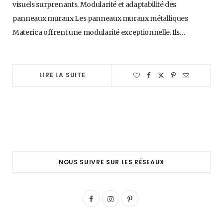
visuels surprenants. Modularité et adaptabilité des
panneaux muraux Les panneaux muraux métalliques
Materica offrent une modularité exceptionnelle. Ils…
LIRE LA SUITE
NOUS SUIVRE SUR LES RÉSEAUX
F
I
P
a
n
i