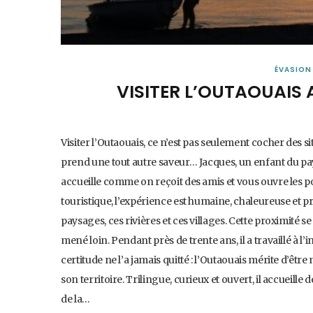
ÉVASION
VISITER L’OUTAOUAIS
Visiter l’Outaouais, ce n’est pas seulement cocher des s
prend une tout autre saveur… Jacques, un enfant du pay
accueille comme on reçoit des amis et vous ouvre les po
touristique, l’expérience est humaine, chaleureuse et pr
paysages, ces rivières et ces villages. Cette proximité 
mené loin. Pendant près de trente ans, il a travaillé à l’
certitude ne l’a jamais quitté : l’Outaouais mérite d’êtr
son territoire. Trilingue, curieux et ouvert, il accueill
de la…