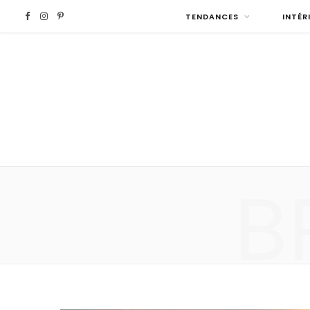
F
I
P
TENDANCES
INTÉR
a
n
i
c
s
n
e
t
t
b
a
e
B
o
g
r
o
r
e
k
a
s
m
t