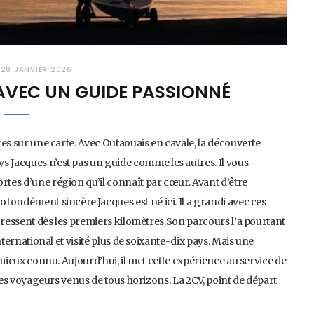
28 JANVIER 2026
 AVEC UN GUIDE PASSIONNÉ
ites sur une carte. Avec Outaouais en cavale, la découverte
s Jacques n’est pas un guide comme les autres. Il vous
rtes d’une région qu’il connaît par cœur. Avant d’être
ofondément sincère.Jacques est né ici. Il a grandi avec ces
se ressent dès les premiers kilomètres.Son parcours l’a pourtant
international et visité plus de soixante-dix pays. Mais une
e mieux connu. Aujourd’hui, il met cette expérience au service de
e des voyageurs venus de tous horizons. La 2CV, point de départ