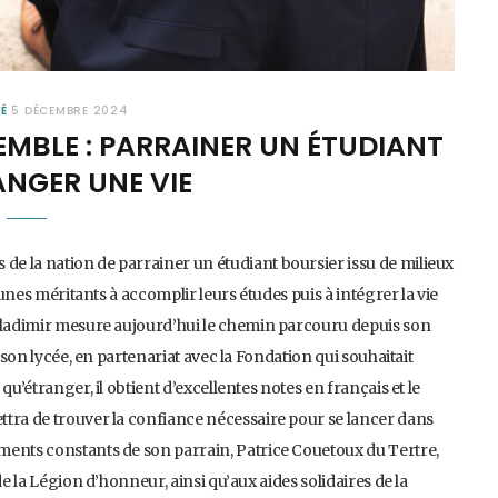
É
5 DÉCEMBRE 2024
MBLE : PARRAINER UN ÉTUDIANT
NGER UNE VIE
e la nation de parrainer un étudiant boursier issu de milieux
eunes méritants à accomplir leurs études puis à intégrer la vie
 Vladimir mesure aujourd’hui le chemin parcouru depuis son
 son lycée, en partenariat avec la Fondation qui souhaitait
u’étranger, il obtient d’excellentes notes en français et le
ttra de trouver la confiance nécessaire pour se lancer dans
ments constants de son parrain, Patrice Couetoux du Tertre,
e la Légion d’honneur, ainsi qu’aux aides solidaires de la