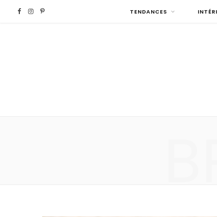
F
I
P
TENDANCES
INTÉR
a
n
i
c
s
n
e
t
t
b
a
e
B
o
g
r
o
r
e
k
a
s
m
t