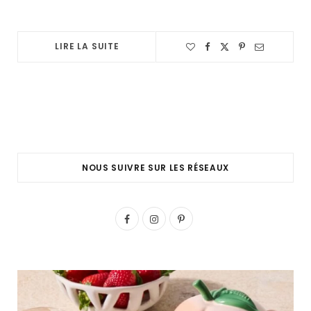
LIRE LA SUITE
NOUS SUIVRE SUR LES RÉSEAUX
F
I
P
a
n
i
c
s
n
e
t
t