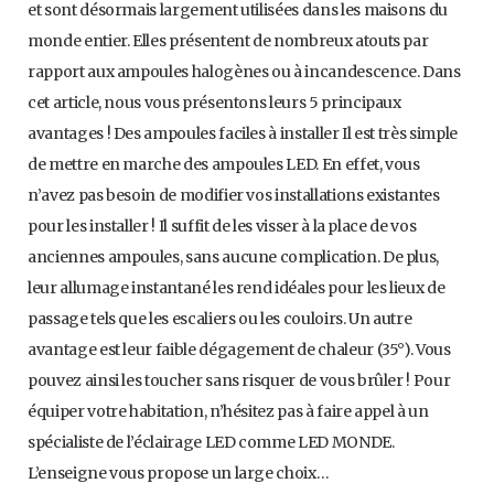
et sont désormais largement utilisées dans les maisons du
monde entier. Elles présentent de nombreux atouts par
rapport aux ampoules halogènes ou à incandescence. Dans
cet article, nous vous présentons leurs 5 principaux
avantages ! Des ampoules faciles à installer Il est très simple
de mettre en marche des ampoules LED. En effet, vous
n’avez pas besoin de modifier vos installations existantes
pour les installer ! Il suffit de les visser à la place de vos
anciennes ampoules, sans aucune complication. De plus,
leur allumage instantané les rend idéales pour les lieux de
passage tels que les escaliers ou les couloirs. Un autre
avantage est leur faible dégagement de chaleur (35°). Vous
pouvez ainsi les toucher sans risquer de vous brûler ! Pour
équiper votre habitation, n’hésitez pas à faire appel à un
spécialiste de l’éclairage LED comme LED MONDE.
L’enseigne vous propose un large choix…