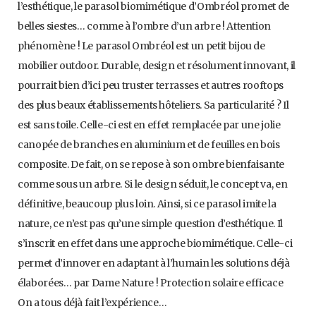
l’esthétique, le parasol biomimétique d’Ombréol promet de
belles siestes… comme à l’ombre d’un arbre ! Attention
phénomène ! Le parasol Ombréol est un petit bijou de
mobilier outdoor. Durable, design et résolument innovant, il
pourrait bien d’ici peu truster terrasses et autres rooftops
des plus beaux établissements hôteliers. Sa particularité ? Il
est sans toile. Celle-ci est en effet remplacée par une jolie
canopée de branches en aluminium et de feuilles en bois
composite. De fait, on se repose à son ombre bienfaisante
comme sous un arbre. Si le design séduit, le concept va, en
définitive, beaucoup plus loin. Ainsi, si ce parasol imite la
nature, ce n’est pas qu’une simple question d’esthétique. Il
s’inscrit en effet dans une approche biomimétique. Celle-ci
permet d’innover en adaptant à l’humain les solutions déjà
élaborées… par Dame Nature ! Protection solaire efficace
On a tous déjà fait l’expérience…