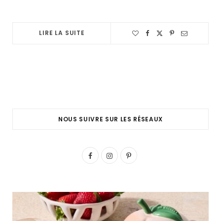
LIRE LA SUITE
NOUS SUIVRE SUR LES RÉSEAUX
F
I
P
a
n
i
c
s
n
e
t
t