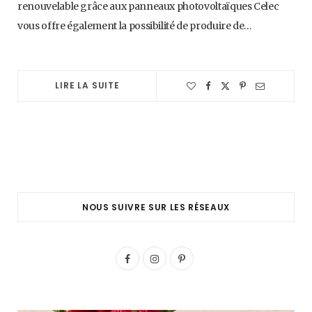
renouvelable grâce aux panneaux photovoltaïques Celec
vous offre également la possibilité de produire de…
LIRE LA SUITE
NOUS SUIVRE SUR LES RÉSEAUX
F
I
P
a
n
i
c
s
n