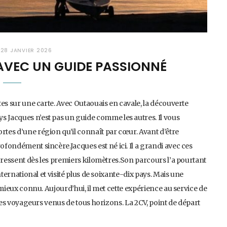
28 JANVIER 2026
 AVEC UN GUIDE PASSIONNÉ
ites sur une carte. Avec Outaouais en cavale, la découverte
s Jacques n’est pas un guide comme les autres. Il vous
rtes d’une région qu’il connaît par cœur. Avant d’être
ofondément sincère.Jacques est né ici. Il a grandi avec ces
se ressent dès les premiers kilomètres.Son parcours l’a pourtant
international et visité plus de soixante-dix pays. Mais une
e mieux connu. Aujourd’hui, il met cette expérience au service de
e des voyageurs venus de tous horizons. La 2CV, point de départ