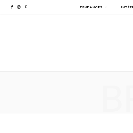
F
I
P
TENDANCES
INTÉR
a
n
i
c
s
n
e
t
t
b
a
e
B
o
g
r
o
r
e
k
a
s
m
t