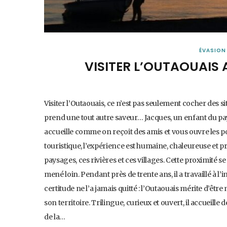
ÉVASION
VISITER L’OUTAOUAIS
Visiter l’Outaouais, ce n’est pas seulement cocher des s
prend une tout autre saveur… Jacques, un enfant du pay
accueille comme on reçoit des amis et vous ouvre les po
touristique, l’expérience est humaine, chaleureuse et pr
paysages, ces rivières et ces villages. Cette proximité 
mené loin. Pendant près de trente ans, il a travaillé à l’
certitude ne l’a jamais quitté : l’Outaouais mérite d’êtr
son territoire. Trilingue, curieux et ouvert, il accueill
de la…