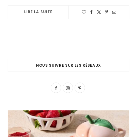
LIRE LA SUITE
NOUS SUIVRE SUR LES RÉSEAUX
F
I
P
a
n
i
c
s
n
e
t
t
b
a
e